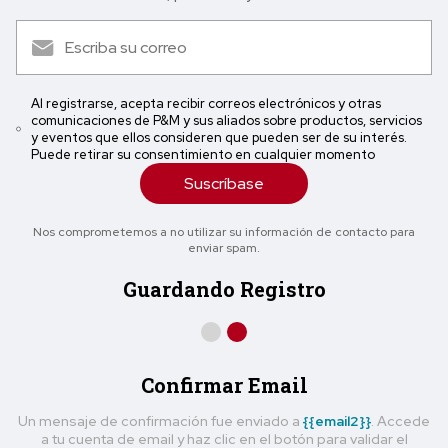
Al registrarse, acepta recibir correos electrónicos y otras
comunicaciones de P&M y sus aliados sobre productos, servicios
y eventos que ellos consideren que pueden ser de su interés.
Puede retirar su consentimiento en cualquier momento
Suscríbase
Nos comprometemos a no utilizar su información de contacto para
enviar spam.
Guardando Registro
Confirmar Email
Un mensaje de confirmación fue enviado a
{{email2}}
. Accede
a tu cuenta de email y haz clic en el botón para validar el