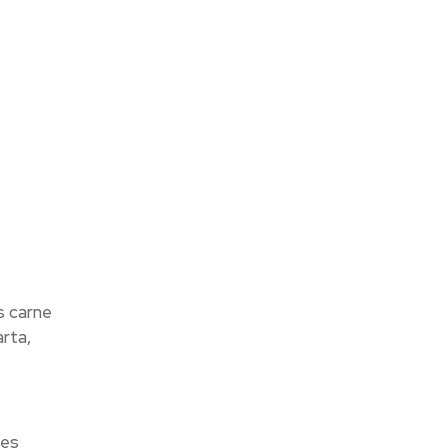
s carne
arta,
des