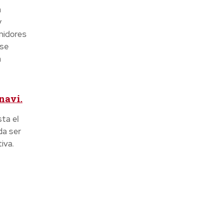
a
y
midores
 se
a
navi.
ta el
da ser
iva.