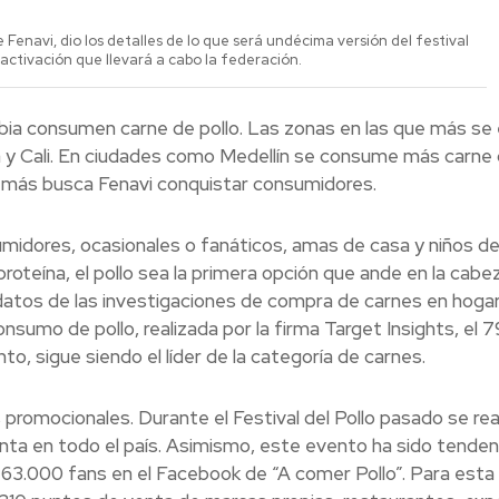
 Fenavi, dio los detalles de lo que será undécima versión del festival
 activación que llevará a cabo la federación.
ia consumen carne de pollo. Las zonas en las que más se
 y Cali. En ciudades como Medellín se consume más carne
e más busca Fenavi conquistar consumidores.
sumidores, ocasionales o fanáticos, amas de casa y niños d
proteína, el pollo sea la primera opción que ande en la cabe
datos de las investigaciones de compra de carnes en hoga
sumo de pollo, realizada por la firma Target Insights, el 
o, sigue siendo el líder de la categoría de carnes.
promocionales. Durante el Festival del Pollo pasado se rea
nta en todo el país. Asimismo, este evento ha sido tenden
s 63.000 fans en el Facebook de “A comer Pollo”. Para esta