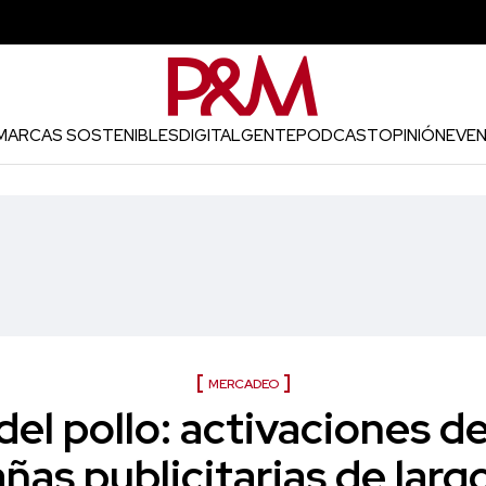
MARCAS SOSTENIBLES
DIGITAL
GENTE
PODCAST
OPINIÓN
EVE
MERCADEO
 del pollo: activaciones d
as publicitarias de larg