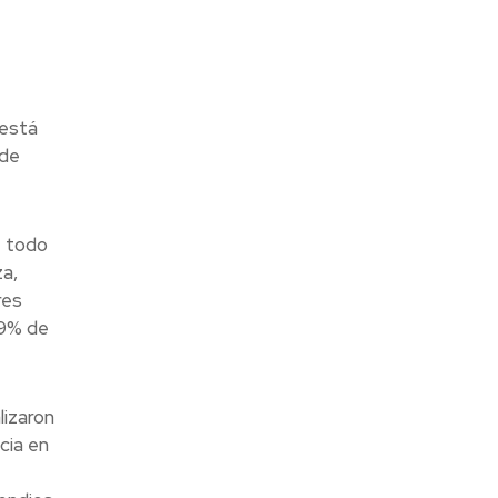
 está
 de
e todo
za,
res
79% de
lizaron
cia en