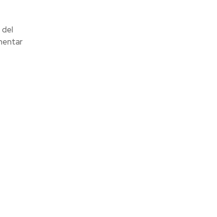
 del
omentar