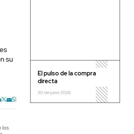
tes
on su
El pulso de la compra
directa
30 de junio 2026
 los