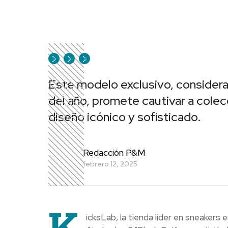
Este modelo exclusivo, consider
del año, promete cautivar a colec
diseño icónico y sofisticado.
Redacción P&M
febrero 12, 2025
K
icksLab, la tienda líder en sneakers