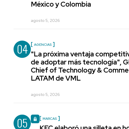
México y Colombia
agosto 5, 2026
04
AGENCIAS
"La próxima ventaja competiti
de adoptar más tecnología", G
Chief of Technology & Comme
LATAM de VML
agosto 5, 2026
05
MARCAS
KFC elaboró una silleta en h