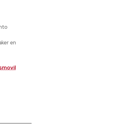
anto
aker en
smovil