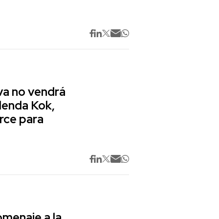
va no vendrá
lenda Kok,
rce para
omenaje a la