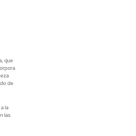
a, que
corpora
ieza
ado de
a la
n las