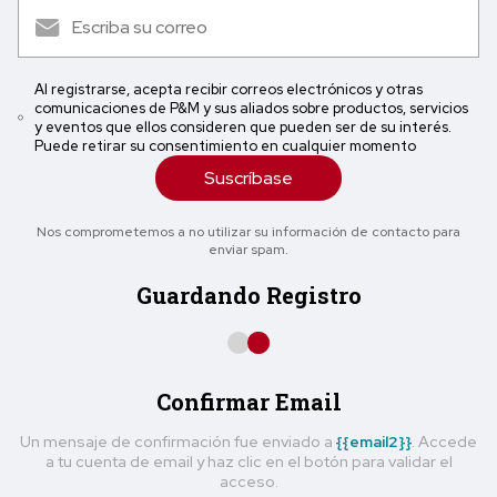
Al registrarse, acepta recibir correos electrónicos y otras
comunicaciones de P&M y sus aliados sobre productos, servicios
y eventos que ellos consideren que pueden ser de su interés.
Puede retirar su consentimiento en cualquier momento
Suscríbase
Nos comprometemos a no utilizar su información de contacto para
enviar spam.
Guardando Registro
Confirmar Email
Un mensaje de confirmación fue enviado a
{{email2}}
. Accede
a tu cuenta de email y haz clic en el botón para validar el
acceso.