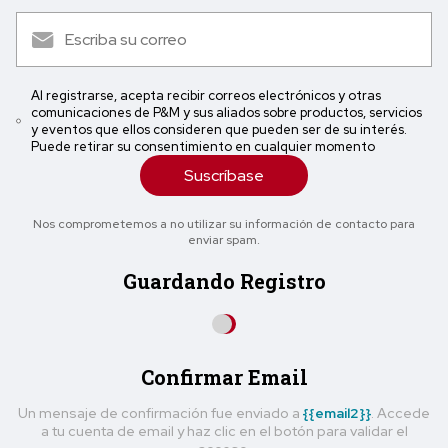
Al registrarse, acepta recibir correos electrónicos y otras
comunicaciones de P&M y sus aliados sobre productos, servicios
y eventos que ellos consideren que pueden ser de su interés.
Puede retirar su consentimiento en cualquier momento
Suscríbase
Nos comprometemos a no utilizar su información de contacto para
enviar spam.
Guardando Registro
Confirmar Email
Un mensaje de confirmación fue enviado a
{{email2}}
. Accede
a tu cuenta de email y haz clic en el botón para validar el