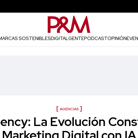
MARCAS SOSTENIBLES
DIGITAL
GENTE
PODCAST
OPINIÓN
EVE
AGENCIAS
ency: La Evolución Const
Marketing Digital con IA