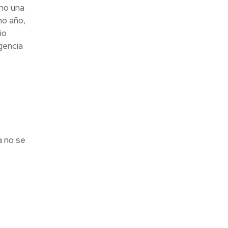
mo una
mo año,
io
gencia
a no se