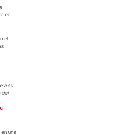
ue
do en
n el
es
e a su
 del
u
o en una