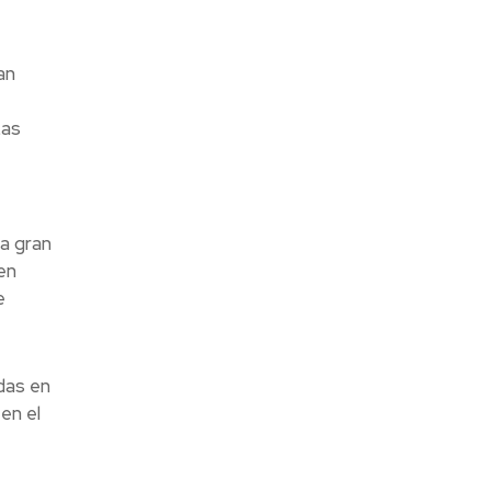
an
Las
a gran
en
e
das en
en el