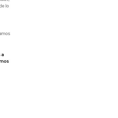
de lo
eamos
 a
tamos