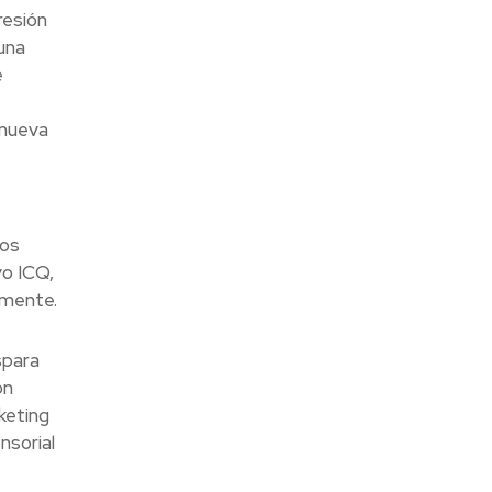
resión
una
e
 nueva
los
vo ICQ,
 mente.
spara
on
keting
nsorial