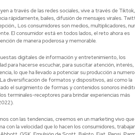
yen a través de las redes sociales, vive a través de Tiktok,
a rápidamente, bailes, difusión de mensajes virales. Twitt
pción., Los consumidores son medios, multiplicadores, nu
nte. El consumidor está en todos lados, el reto ahora es
atención de manera poderosa y memorable.
uestas digitales de información y entretenimiento, los
 para hacerse escuchar, para suscitar atención, interés,
encia, lo que ha llevado a potenciar su producción a numer
a diversificación de formatos y dispositivos, así como la
vado el surgimiento de formas y contenidos sonoros inédi
 los terminales-receptores para brindar experiencias más
 2022).
os con las tendencias, creemos en un marketing vivo que
ma con la velocidad que lo hacen los consumidores, trabaj
 Abbott, GSK, Emulsión de Scott, Baloto, Fiat, Pepsi, Parm