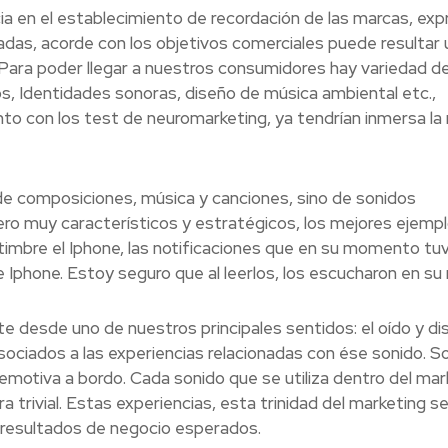
ia en el establecimiento de recordación de las marcas, exp
das, acorde con los objetivos comerciales puede resultar 
 Para poder llegar a nuestros consumidores hay variedad d
s, Identidades sonoras, diseño de música ambiental etc.,
to con los test de neuromarketing, ya tendrían inmersa la
de composiciones, música y canciones, sino de sonidos
ero muy característicos y estratégicos, los mejores ejemp
 timbre el Iphone, las notificaciones que en su momento tu
 Iphone. Estoy seguro que al leerlos, los escucharon en su
desde uno de nuestros principales sentidos: el oído y di
ociados a las experiencias relacionadas con ése sonido. S
motiva a bordo. Cada sonido que se utiliza dentro del mar
rivial. Estas experiencias, esta trinidad del marketing se
 resultados de negocio esperados.