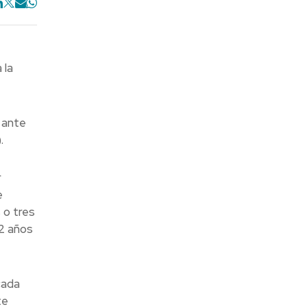
 la
 ante
.
r
e
 o tres
12 años
cada
te