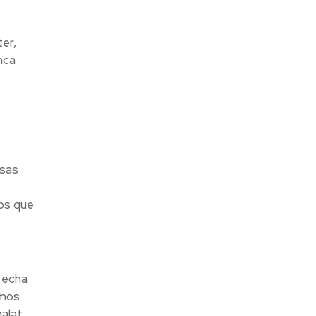
er,
nca
osas
tos que
 echa
amos
alat,