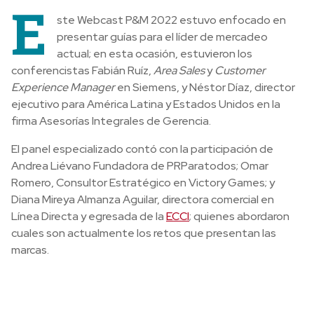
E
ste Webcast P&M 2022 estuvo enfocado en
presentar guías para el líder de mercadeo
actual; en esta ocasión, estuvieron los
conferencistas Fabián Ruíz,
Area Sales
y
Customer
Experience Manager
en Siemens, y Néstor Díaz, director
ejecutivo para América Latina y Estados Unidos en la
firma Asesorías Integrales de Gerencia.
El panel especializado contó con la participación de
Andrea Liévano Fundadora de PRParatodos; Omar
Romero, Consultor Estratégico en Victory Games; y
Diana Mireya Almanza Aguilar, directora comercial en
Línea Directa y egresada de la
ECCI
; quienes abordaron
cuales son actualmente los retos que presentan las
marcas.