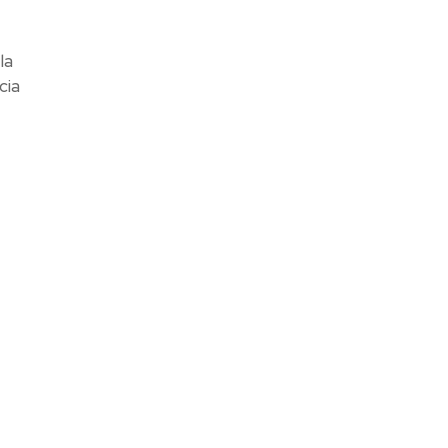
la
cia