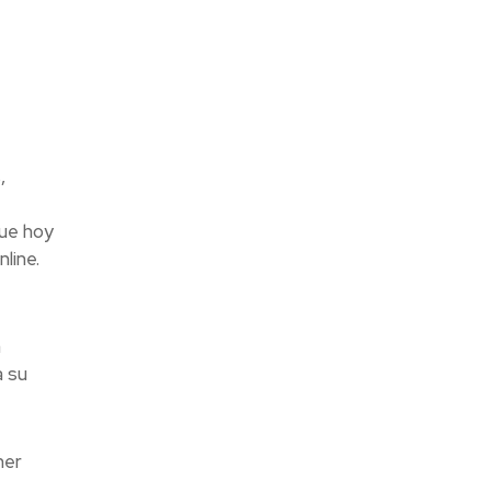
,
que hoy
line.
a
a su
mer