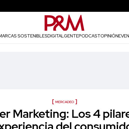
MARCAS SOSTENIBLES
DIGITAL
GENTE
PODCAST
OPINIÓN
EVE
MERCADEO
r Marketing: Los 4 pilare
xperiencia del consumid