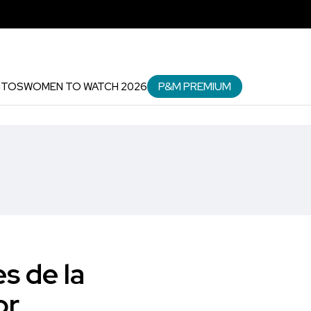
P&M PREMIUM
NTOS
WOMEN TO WATCH 2026
s de la
or