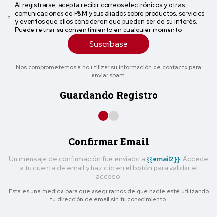
Al registrarse, acepta recibir correos electrónicos y otras
comunicaciones de P&M y sus aliados sobre productos, servicios
y eventos que ellos consideren que pueden ser de su interés.
Puede retirar su consentimiento en cualquier momento
Suscríbase
Nos comprometemos a no utilizar su información de contacto para
enviar spam.
Guardando Registro
Confirmar Email
Un mensaje de confirmación fue enviado a
{{email2}}
. Accede
a tu cuenta de email y haz clic en el botón para validar el
acceso.
Esta es una medida para que asegurarnos de que nadie esté utilizando
tu dirección de email sin tu conocimiento.