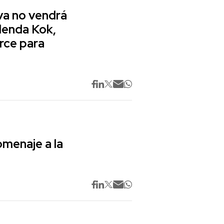
va no vendrá
lenda Kok,
rce para
omenaje a la