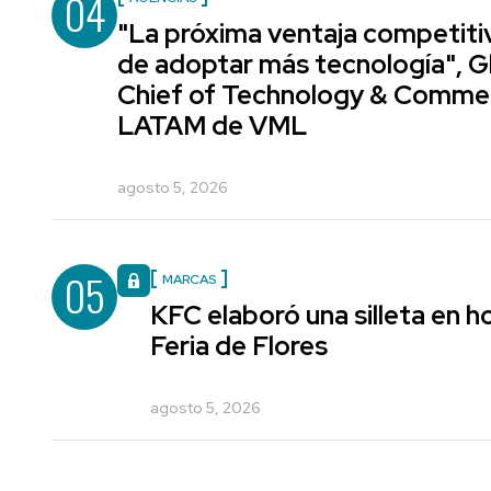
04
"La próxima ventaja competiti
de adoptar más tecnología", G
Chief of Technology & Comme
LATAM de VML
agosto 5, 2026
05
MARCAS
KFC elaboró una silleta en h
Feria de Flores
agosto 5, 2026