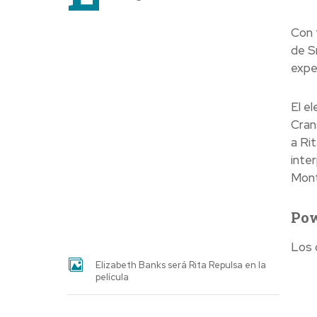
Con f
de S
expe
El e
Cran
a Ri
inte
Mon
Pow
Los c
Elizabeth Banks será Rita Repulsa en la
película