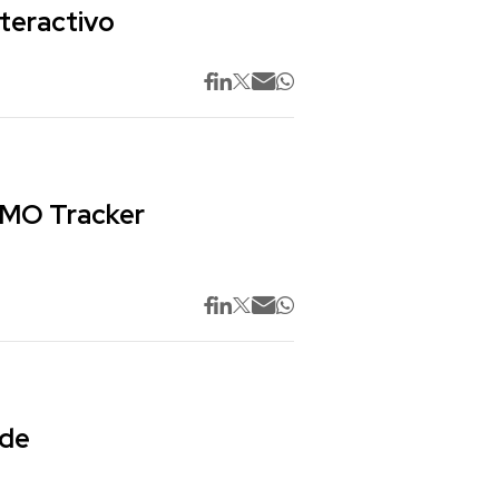
nteractivo
 CMO Tracker
 de