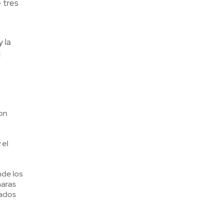
e tres
 la
l
con
 el
nde los
maras
eados