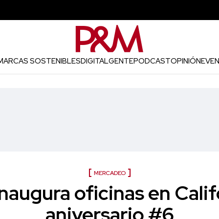
MARCAS SOSTENIBLES
DIGITAL
GENTE
PODCAST
OPINIÓN
EVE
MERCADEO
naugura oficinas en Calif
aniversario #6