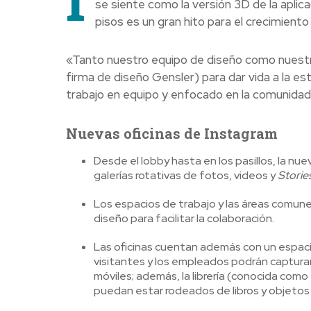
se siente como la versión 3D de la aplica
pisos es un gran hito para el crecimiento
«Tanto nuestro equipo de diseño como nuestra
firma de diseño Gensler) para dar vida a la es
trabajo en equipo y enfocado en la comunidad 
Nuevas oficinas de Instagram
Desde el lobby hasta en los pasillos, la nue
galerías rotativas de fotos, videos y
Storie
Los espacios de trabajo y las áreas comunes
diseño para facilitar la colaboración.
Las oficinas cuentan además con un espac
visitantes y los empleados podrán captura
móviles; además, la librería (conocida co
puedan estar rodeados de libros y objeto