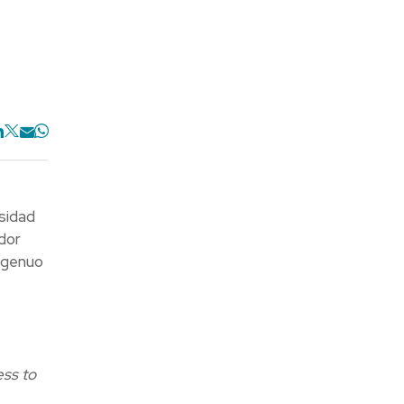
sidad
idor
ngenuo
ess to