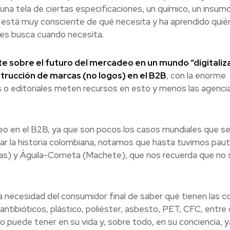
a tela de ciertas especificaciones, un químico, un insumo
 está muy consciente de qué necesita y ha aprendido quié
nes busca cuando necesita.
e sobre el futuro del mercadeo en un mundo “digitaliz
trucción de marcas (no logos) en el B2B
, con la enorme
as o editoriales meten recursos en esto y menos las agenci
o en el B2B, ya que son pocos los casos mundiales que s
irar la historia colombiana, notamos que hasta tuvimos pau
elas) y Águila-Corneta (Machete), que nos recuerda que no 
a necesidad del consumidor final de saber qué tienen las c
 antibióticos, plástico, poliéster, asbesto, PET, CFC, entre 
 puede tener en su vida y, sobre todo, en su conciencia, 