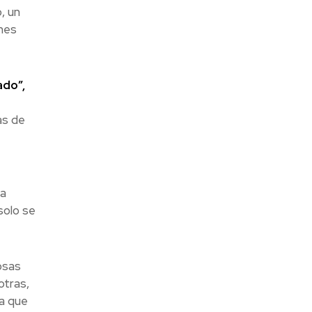
, un
nes
ado”,
as de
e
ta
solo se
osas
otras,
ya que