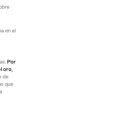
sobre
a en el
as.
Por
l oro,
o de
as que
a