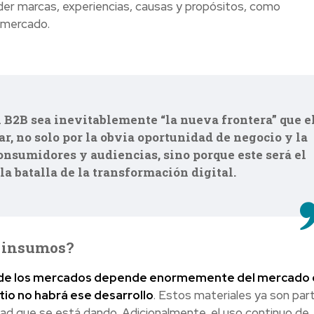
er marcas, experiencias, causas y propósitos, como
 mercado.
l B2B sea inevitablemente “la nueva frontera” que e
, no solo por la obvia oportunidad de negocio y la
onsumidores y audiencias, sino porque este será el
a batalla de la transformación digital.
s insumos?
ión de los mercados depende enormemente del mercado
litio no habrá ese desarrollo
. Estos materiales ya son par
dad que se está dando. Adicionalmente, el uso continuo de