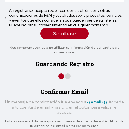
Al registrarse, acepta recibir correos electrónicos y otras
comunicaciones de P&M y sus aliados sobre productos, servicios
y eventos que ellos consideren que pueden ser de su interés.
Puede retirar su consentimiento en cualquier momento
Suscríbase
Nos comprometemos a no utilizar su información de contacto para
enviar spam.
Guardando Registro
Confirmar Email
Un mensaje de confirmación fue enviado a
{{email2}}
. Accede
a tu cuenta de email y haz clic en el botón para validar el
acceso.
Esta es una medida para que asegurarnos de que nadie esté utilizando
tu dirección de email sin tu conocimiento.