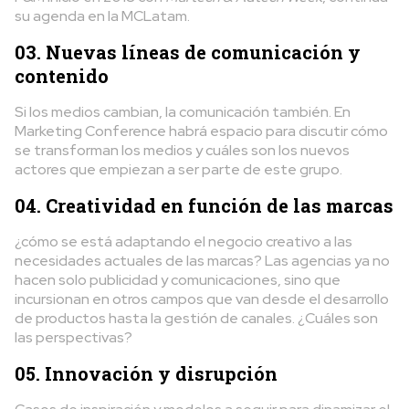
su agenda en la MCLatam.
03. Nuevas líneas de comunicación y
contenido
Si los medios cambian, la comunicación también. En
Marketing Conference habrá espacio para discutir cómo
se transforman los medios y cuáles son los nuevos
actores que empiezan a ser parte de este grupo.
04. Creatividad en función de las marcas
¿cómo se está adaptando el negocio creativo a las
necesidades actuales de las marcas? Las agencias ya no
hacen solo publicidad y comunicaciones, sino que
incursionan en otros campos que van desde el desarrollo
de productos hasta la gestión de canales. ¿Cuáles son
las perspectivas?
05. Innovación y disrupción