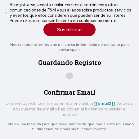
Al registrarse, acepta recibir correos electrónicos y otras
comunicaciones de P&M y sus aliados sobre productos, servicios
y eventos que ellos consideren que pueden ser de su interés.
Puede retirar su consentimiento en cualquier momento
Suscríbase
Nos comprometemos a no utilizar su información de contacto para
enviar spam.
Guardando Registro
Confirmar Email
Un mensaje de confirmación fue enviado a
{{email2}}
. Accede
a tu cuenta de email y haz clic en el botón para validar el
acceso.
Esta es una medida para que asegurarnos de que nadie esté utilizando
tu dirección de email sin tu conocimiento.