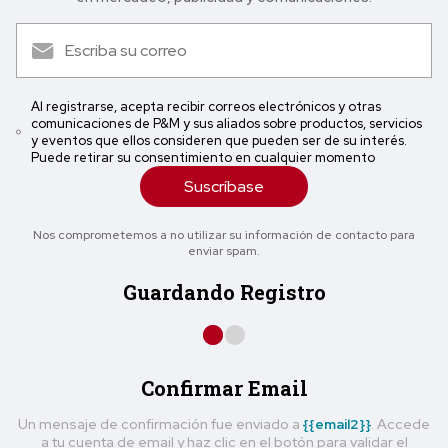
Al registrarse, acepta recibir correos electrónicos y otras
comunicaciones de P&M y sus aliados sobre productos, servicios
y eventos que ellos consideren que pueden ser de su interés.
Puede retirar su consentimiento en cualquier momento
Suscríbase
Nos comprometemos a no utilizar su información de contacto para
enviar spam.
Guardando Registro
Confirmar Email
Un mensaje de confirmación fue enviado a
{{email2}}
. Accede
a tu cuenta de email y haz clic en el botón para validar el