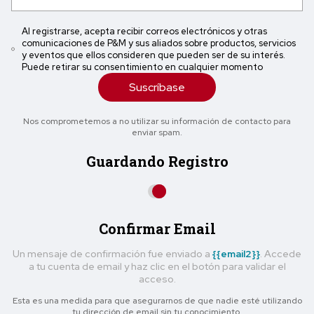
Al registrarse, acepta recibir correos electrónicos y otras
comunicaciones de P&M y sus aliados sobre productos, servicios
y eventos que ellos consideren que pueden ser de su interés.
Puede retirar su consentimiento en cualquier momento
Suscríbase
Nos comprometemos a no utilizar su información de contacto para
enviar spam.
Guardando Registro
Confirmar Email
Un mensaje de confirmación fue enviado a
{{email2}}
. Accede
a tu cuenta de email y haz clic en el botón para validar el
acceso.
Esta es una medida para que asegurarnos de que nadie esté utilizando
tu dirección de email sin tu conocimiento.