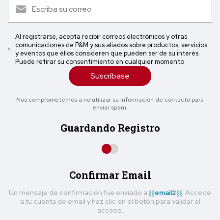
Al registrarse, acepta recibir correos electrónicos y otras
comunicaciones de P&M y sus aliados sobre productos, servicios
y eventos que ellos consideren que pueden ser de su interés.
Puede retirar su consentimiento en cualquier momento
Suscríbase
Nos comprometemos a no utilizar su información de contacto para
enviar spam.
Guardando Registro
Confirmar Email
Un mensaje de confirmación fue enviado a
{{email2}}
. Accede
a tu cuenta de email y haz clic en el botón para validar el
acceso.