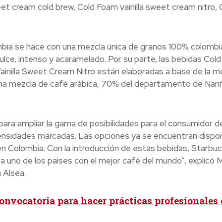
eet cream cold brew, Cold Foam vainilla sweet cream nitro, 
mbia se hace con una mezcla única de granos 100% colombi
lce, intenso y acaramelado. Por su parte, las bebidas Col
ainilla Sweet Cream Nitro están elaboradas a base de la m
una mezcla de café arábica, 70% del departamento de Nari
ara ampliar la gama de posibilidades para el consumidor d
ensidades marcadas. Las opciones ya se encuentran dispon
en Colombia. Con la introducción de estas bebidas, Starbu
a uno de los países con el mejor café del mundo”, explicó M
 Alsea.
onvocatoria para hacer prácticas profesionales