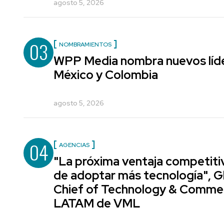
agosto 5, 2026
03
NOMBRAMIENTOS
WPP Media nombra nuevos líde
México y Colombia
agosto 5, 2026
04
AGENCIAS
"La próxima ventaja competiti
de adoptar más tecnología", G
Chief of Technology & Comme
LATAM de VML