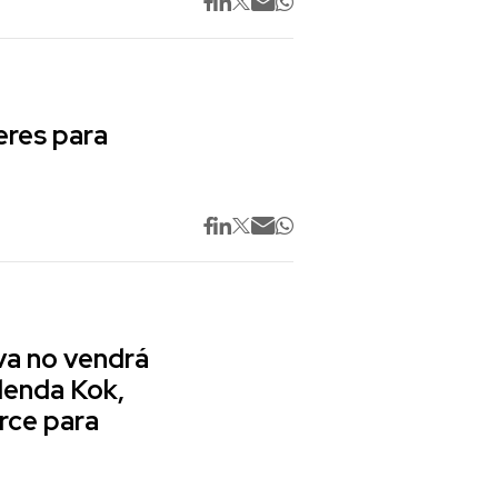
res para
va no vendrá
lenda Kok,
rce para