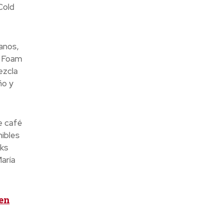
Cold
anos,
d Foam
ezcla
ño y
e café
ibles
cks
aría
 en