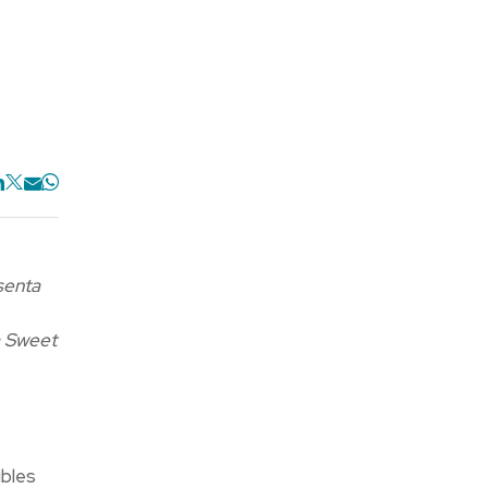
senta
a Sweet
ibles