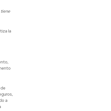
 tiene
iza la
ento,
gmento
 de
eguros,
do a
a