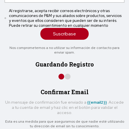
Al registrarse, acepta recibir correos electrónicos y otras
comunicaciones de P&M y sus aliados sobre productos, servicios
y eventos que ellos consideren que pueden ser de su interés.
Puede retirar su consentimiento en cualquier momento
Suscríbase
Nos comprometemos a no utilizar su información de contacto para
enviar spam.
Guardando Registro
Confirmar Email
Un mensaje de confirmación fue enviado a
{{email2}}
. Accede
a tu cuenta de email y haz clic en el botón para validar el
acceso.
Esta es una medida para que asegurarnos de que nadie esté utilizando
tu dirección de email sin tu conocimiento.