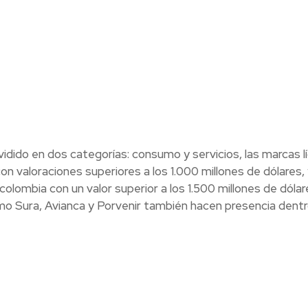
vidido en dos categorías: consumo y servicios, las marcas l
on valoraciones superiores a los 1.000 millones de dólares, 
mbia con un valor superior a los 1.500 millones de dólare
o Sura, Avianca y Porvenir también hacen presencia dent