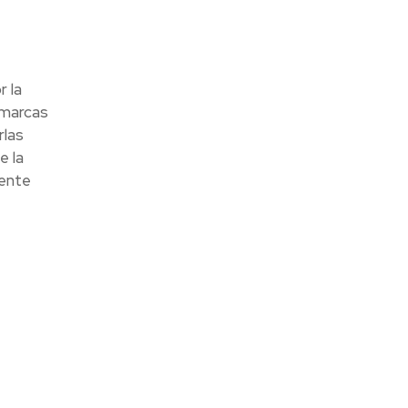
r la
 marcas
rlas
e la
dente