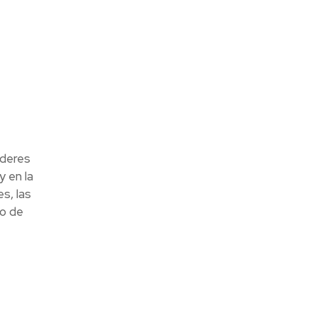
íderes
y en la
s, las
ro de