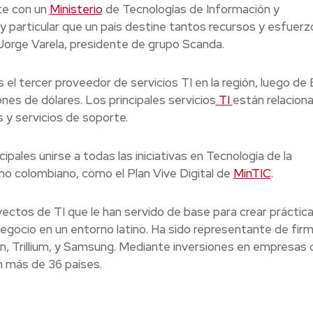
te con un
Ministerio
de Tecnologías de Información y
 particular que un país destine tantos recursos y esfuerz
ó Jorge Varela, presidente de grupo Scanda.
el tercer proveedor de servicios TI en la región, luego de B
es de dólares. Los principales servicios
TI
están relacion
 y servicios de soporte.
pales unirse a todas las iniciativas en Tecnología de la
no colombiano, como el Plan Vive Digital de
MinTIC
.
tos de TI que le han servido de base para crear práctic
egocio en un entorno latino. Ha sido representante de fir
n, Trillium, y Samsung. Mediante inversiones en empresas
 más de 36 países.