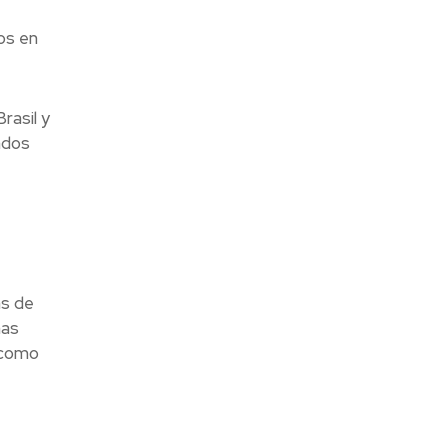
os en
rasil y
ados
as de
mas
 como