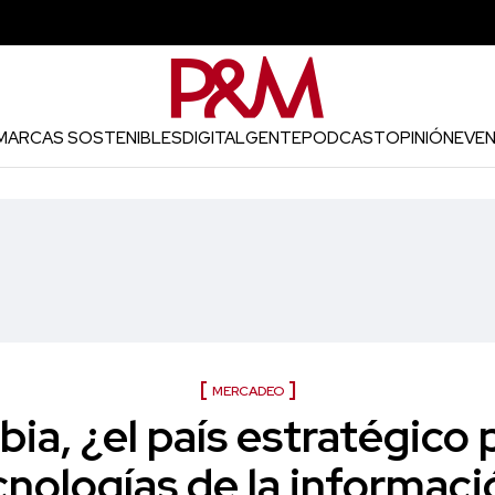
MARCAS SOSTENIBLES
DIGITAL
GENTE
PODCAST
OPINIÓN
EVE
MERCADEO
ia, ¿el país estratégico p
cnologías de la informaci