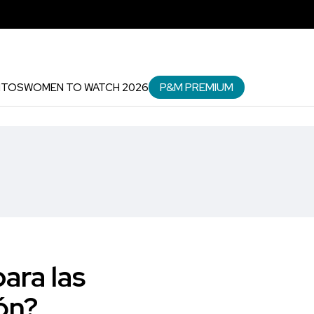
P&M PREMIUM
NTOS
WOMEN TO WATCH 2026
ara las
ón?