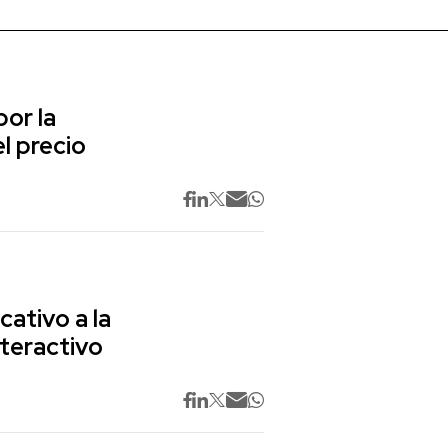
or la
l precio
cativo a la
nteractivo