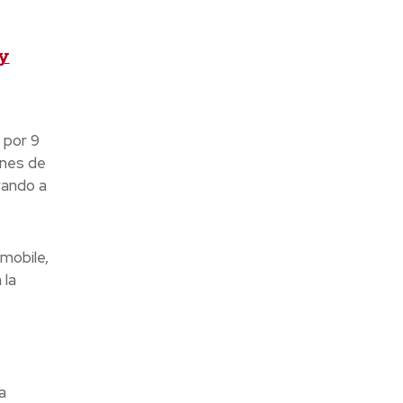
 y
 por 9
ones de
rando a
mobile,
 la
a