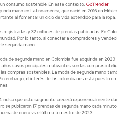
 un consumo sostenible. En este contexto,
GoTrendier
,
unda mano en Latinoamérica, que nació en 2016 en México
ante al fomentar un ciclo de vida extendido para la ropa.
 registradas y 32 millones de prendas publicadas. En Colo
unidad. Por lo tanto, al conectar a compradores y vendedo
a de segunda mano.
 moda de segunda mano en Colombia fue adquirida en 2023
 años cuyos principales motivantes son las compras inteli
 de las compras sostenibles. La moda de segunda mano tam
in embargo, el interés de los colombianos está puesto en 
ones.
024 indica que este segmento crecerá exponencialmente du
ero se publicaron 17 prendas de segunda mano cada minuto,
cena de enero vs el último trimestre de 2023.