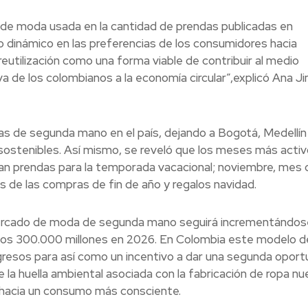
ta de moda usada en la cantidad de prendas publicadas en
io dinámico en las preferencias de los consumidores hacia
reutilización como una forma viable de contribuir al medio
va de los colombianos a la economía circular”,explicó Ana J
s de segunda mano en el país, dejando a Bogotá, Medellín 
ostenibles. Así mismo, se reveló que los meses más activ
an prendas para la temporada vacacional; noviembre, mes d
s de las compras de fin de año y regalos navidad.
mercado de moda de segunda mano seguirá incrementándos
e los 300.000 millones en 2026. En Colombia este modelo d
gresos para así como un incentivo a dar una segunda oport
e la huella ambiental asociada con la fabricación de ropa nu
 hacia un consumo más consciente.