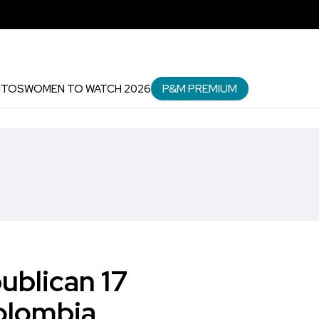
P&M PREMIUM
NTOS
WOMEN TO WATCH 2026
ublican 17
olombia