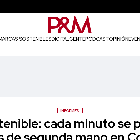
MARCAS SOSTENIBLES
DIGITAL
GENTE
PODCAST
OPINIÓN
EVE
INFORMES
enible: cada minuto se p
s de segunda mano en C