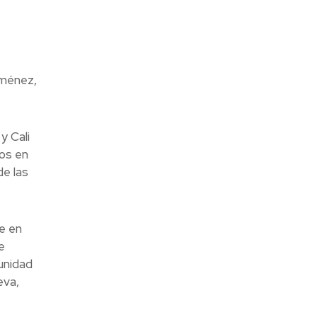
iménez,
y Cali
os en
e las
e en
e
unidad
eva,