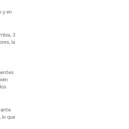
 y en
mbia, 3
res, la
gentes
bién
los
rante
 lo que