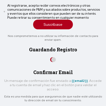
Al registrarse, acepta recibir correos electrónicos y otras
comunicaciones de P&M y sus aliados sobre productos, servicios
y eventos que ellos consideren que pueden ser de su interés.
Puede retirar su consentimiento en cualquier momento
Suscríbase
Nos comprometemos a no utilizar su información de contacto para
enviar spam.
Guardando Registro
Confirmar Email
Un mensaje de confirmación fue enviado a
{{email2}}
. Accede
a tu cuenta de email y haz clic en el botón para validar el
acceso.
Esta es una medida para que asegurarnos de que nadie esté utilizando
tu dirección de email sin tu conocimiento.