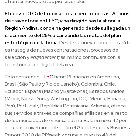
afrontar nuevos retos profesionales.
El nuevo CTO de la consultora cuenta con casi 20 años
de trayectoria en LLYC; y ha dirigido hasta ahora la
Región Andina, donde ha generado desde su llegada un
crecimiento del 25% alcanzando las metas del plan
estratégico de la firma
. Desde su nuevo cargo liderará la
estrategia de nuevas contrataciones, procesos de
selección y
engagement;
así mismo continuará con la
transformación digital del área.
En la actualidad,
LLYC
tiene 16 oficinas en Argentina,
Brasil (São Paulo y Río de Janeiro), Colombia, Chile,
Ecuador, España (Madrid y Barcelona), Estados Unidos
(Miami, Nueva York y Washington, DC), México, Panamá,
Perú, Portugal y República Dominicana. Además, ofrece
sus servicios a través de compañías afiliadas en el resto
de los mercados de América Latina. Es la número 42 por
ingresos a nivel mundial según el Global Agency Business
Report 2020 de PRWeek y ocupa el puesto 48 del