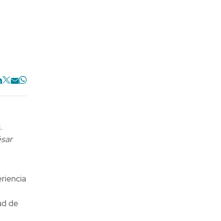
.
sar
riencia
ad de