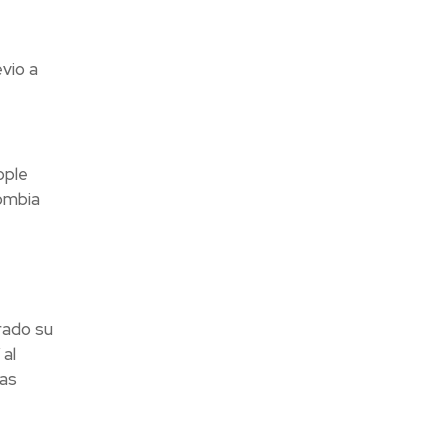
vio a
ople
lombia
rado su
 al
has