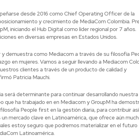
peñarse desde 2016 como Chief Operating Officer de la
 posicionamiento y crecimiento de MediaCom Colombia. Pre
M, iniciando el Hub Digital como líder regional por 7 años.
iciones en diversas empresas en Estados Unidos.
ir y demuestra como Mediacom a través de su filosofía Pe
derazgo en mujeres. Vamos a seguir llevando a Mediacom Co
uestros clientes a través de un producto de calidad y
irmó Patricia Mauchi.
ia será determinante para continuar desarrollando nuestra
mpo que ha trabajado en en Mediacom y GroupM ha demost
ilosofía People first en la gestión diaria, para contribuir así
s un mercado clave en Latinoamérica, que ofrece aún muc
uales estoy seguro que podremos materializar en el futuro
ediaCom Latinoamérica.