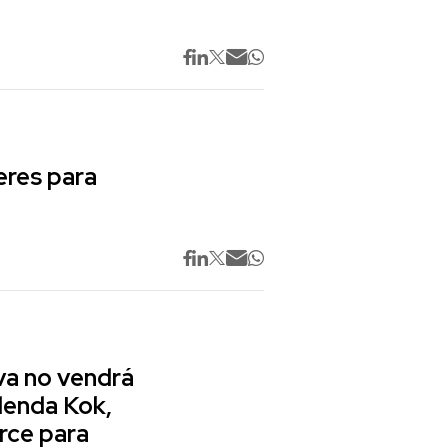
res para
va no vendrá
lenda Kok,
rce para