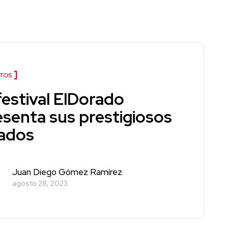
TOS
festival ElDorado
esenta sus prestigiosos
rados
Juan Diego Gómez Ramírez
agosto 28, 2023