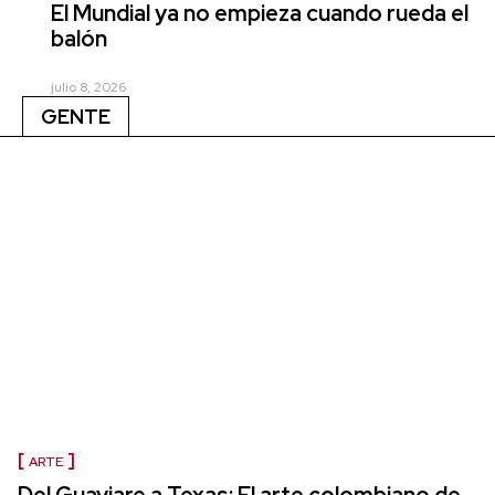
El Mundial ya no empieza cuando rueda el
balón
julio 8, 2026
GENTE
ARTE
Del Guaviare a Texas: El arte colombiano de