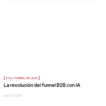
FULL FUNNEL DE LA IA
La revolución del funnel B2B con IA
julio 23, 2025