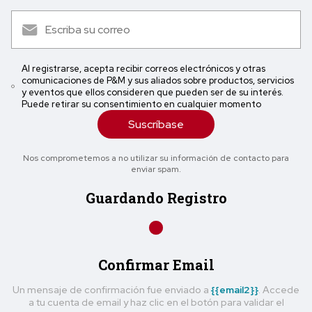
Al registrarse, acepta recibir correos electrónicos y otras
comunicaciones de P&M y sus aliados sobre productos, servicios
y eventos que ellos consideren que pueden ser de su interés.
Puede retirar su consentimiento en cualquier momento
Suscríbase
Nos comprometemos a no utilizar su información de contacto para
enviar spam.
Guardando Registro
Confirmar Email
Un mensaje de confirmación fue enviado a
{{email2}}
. Accede
a tu cuenta de email y haz clic en el botón para validar el