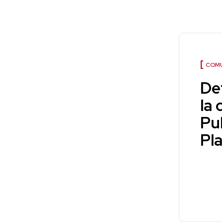
COMU
De
la
Pub
Pla