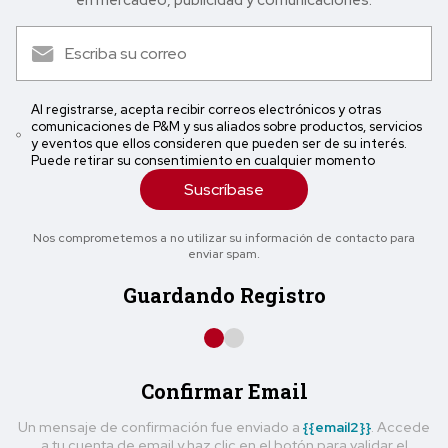
Al registrarse, acepta recibir correos electrónicos y otras
comunicaciones de P&M y sus aliados sobre productos, servicios
y eventos que ellos consideren que pueden ser de su interés.
Puede retirar su consentimiento en cualquier momento
Suscríbase
Nos comprometemos a no utilizar su información de contacto para
enviar spam.
Guardando Registro
Confirmar Email
Un mensaje de confirmación fue enviado a
{{email2}}
. Accede
a tu cuenta de email y haz clic en el botón para validar el