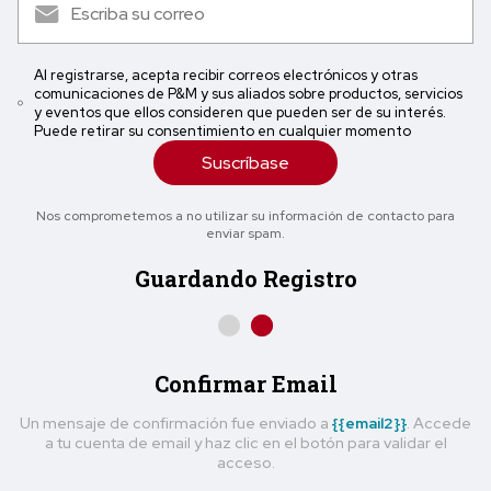
Al registrarse, acepta recibir correos electrónicos y otras
comunicaciones de P&M y sus aliados sobre productos, servicios
y eventos que ellos consideren que pueden ser de su interés.
Puede retirar su consentimiento en cualquier momento
Suscríbase
Nos comprometemos a no utilizar su información de contacto para
enviar spam.
Guardando Registro
Confirmar Email
Un mensaje de confirmación fue enviado a
{{email2}}
. Accede
a tu cuenta de email y haz clic en el botón para validar el
acceso.