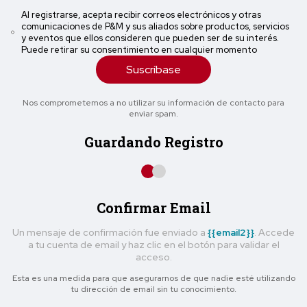
Al registrarse, acepta recibir correos electrónicos y otras
comunicaciones de P&M y sus aliados sobre productos, servicios
y eventos que ellos consideren que pueden ser de su interés.
Puede retirar su consentimiento en cualquier momento
Suscríbase
Nos comprometemos a no utilizar su información de contacto para
enviar spam.
Guardando Registro
Confirmar Email
Un mensaje de confirmación fue enviado a
{{email2}}
. Accede
a tu cuenta de email y haz clic en el botón para validar el
acceso.
Esta es una medida para que asegurarnos de que nadie esté utilizando
tu dirección de email sin tu conocimiento.