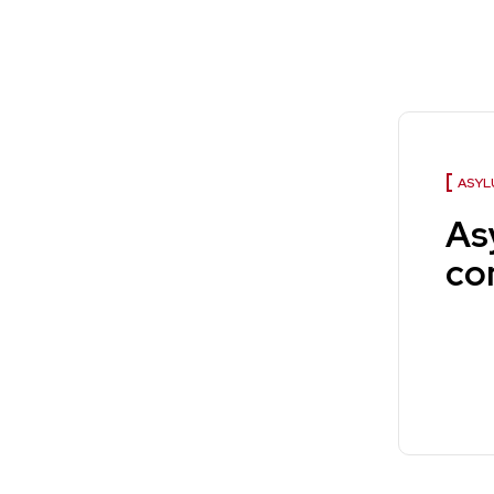
ASYL
As
co