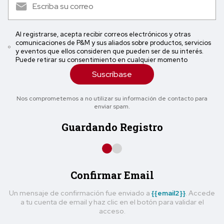
Al registrarse, acepta recibir correos electrónicos y otras
comunicaciones de P&M y sus aliados sobre productos, servicios
y eventos que ellos consideren que pueden ser de su interés.
Puede retirar su consentimiento en cualquier momento
Suscríbase
Nos comprometemos a no utilizar su información de contacto para
enviar spam.
Guardando Registro
Confirmar Email
Un mensaje de confirmación fue enviado a
{{email2}}
. Accede
a tu cuenta de email y haz clic en el botón para validar el
acceso.