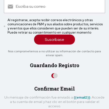
Al registrarse, acepta recibir correos electrónicos y otras
comunicaciones de P&M y sus aliados sobre productos, servicios
y eventos que ellos consideren que pueden ser de su interés.
Puede retirar su consentimiento en cualquier momento
Suscríbase
Nos comprometemos a no utilizar su información de contacto para
enviar spam.
Guardando Registro
Confirmar Email
Un mensaje de confirmación fue enviado a
{{email2}}
. Accede
a tu cuenta de email y haz clic en el botón para validar el
acceso.