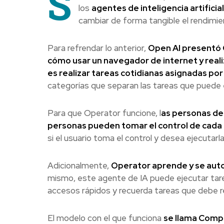
S
los
agentes de inteligencia artificia
cambiar de forma tangible el rendimie
Para refrendar lo anterior,
Open AI presentó 
cómo usar un navegador de internet y real
es realizar tareas cotidianas asignadas por
categorías que separan las tareas que puede 
Para que Operator funcione, l
as personas deb
personas pueden tomar el control de cada 
si el usuario toma el control y desea ejecutarl
Adicionalmente,
Operator aprende y se aut
mismo, este agente de IA puede ejecutar tare
accesos rápidos y recuerda tareas que debe re
El modelo con el que funciona
se llama Comp