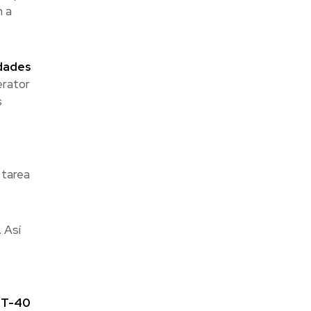
n a
idades
erator
s
 tarea
 Así
PT-40