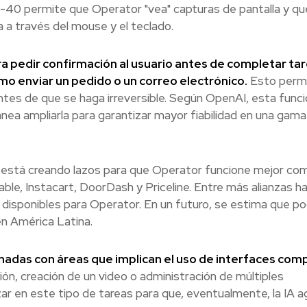
40 permite que Operator "vea" capturas de pantalla y qu
 a través del mouse y el teclado.
a pedir confirmación al usuario antes de completar ta
o enviar un pedido o un correo electrónico.
Esto perm
antes de que se haga irreversible. Según OpenAI, esta funci
lanea ampliarla para garantizar mayor fiabilidad en una gam
 está creando lazos para que Operator funcione mejor co
le, Instacart, DoorDash y Priceline. Entre más alianzas ha
isponibles para Operator. En un futuro, se estima que po
n América Latina.
nadas con áreas que implican el uso de interfaces comp
ón, creación de un video o administración de múltiples
ar en este tipo de tareas para que, eventualmente, la IA 