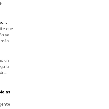
e
reas
ite que
ón ya
a más
mo un
ga la
dría
lejas
agente