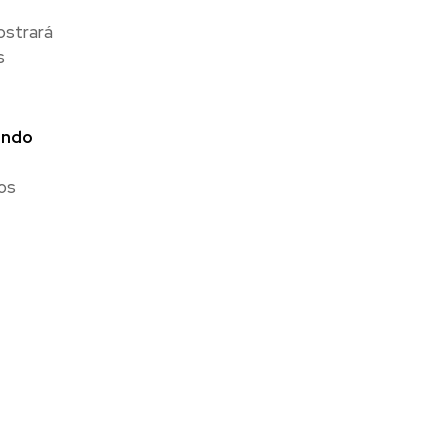
ostrará
s
iendo
os