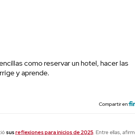
ncillas como reservar un hotel, hacer las
rige y aprende.
Compartir en:
tió
sus
reflexiones para inicios de 2025
. Entre ellas, afir