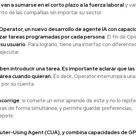
l van a sumarse en el corto plazo a la fuerza laboral
y va
nto de las compañías sin importar su sector.
Operator, un nuevo desarrollo de agente IA con capac
izar tareas programadas por cada persona
. El fin de Op
 su usuario
. Para lograrlo, tiene una interfaz con diferente
ejecutar.
en introducir una tarea. Es importante aclarar que las
área cuando quieran.
Es decir, Operator interrumpirá una
a por su cuenta.
ocorrige
; si comete un error aprende de este y no lo repite.
as de forma simultánea, y permite guardar preferencias,
petir.
uter-Using Agent (CUA), y combina capacidades de G