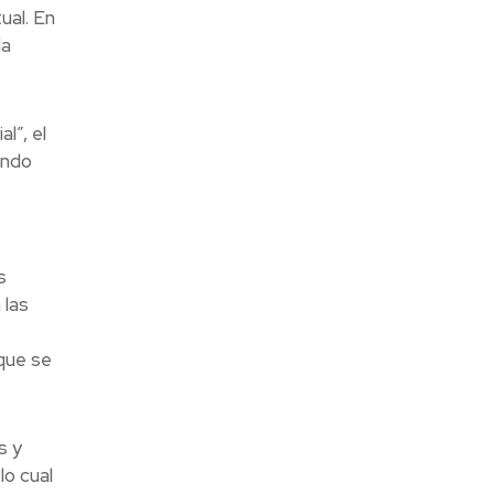
ual. En
la
l”, el
ando
s
 las
que se
s y
lo cual