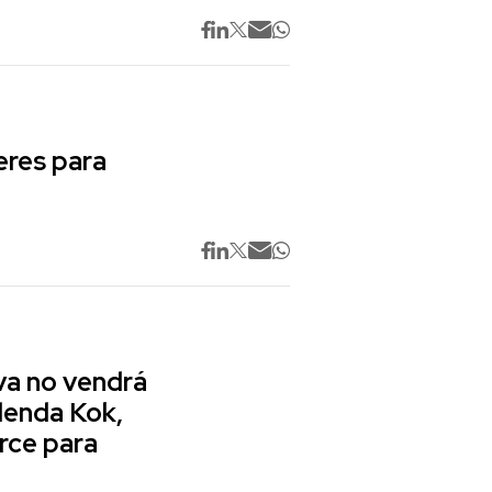
res para
va no vendrá
lenda Kok,
rce para