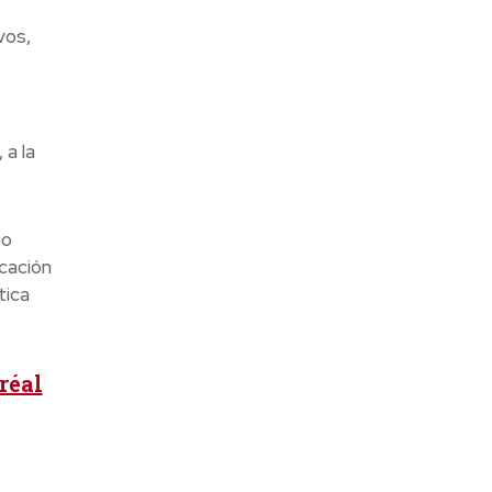
s
vos,
 a la
mo
cación
tica
réal