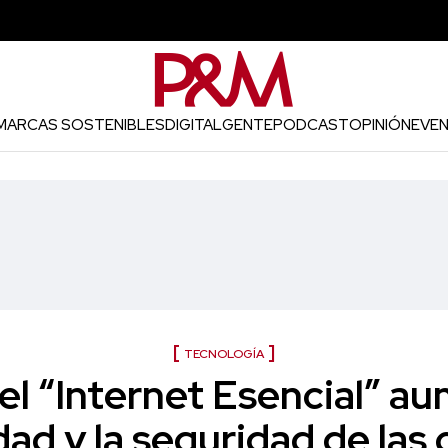
MARCAS SOSTENIBLES
DIGITAL
GENTE
PODCAST
OPINIÓN
EVE
TECNOLOGÍA
l “Internet Esencial” au
dad y la seguridad de las