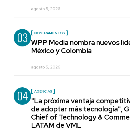
agosto 5, 2026
03
NOMBRAMIENTOS
WPP Media nombra nuevos líde
México y Colombia
agosto 5, 2026
04
AGENCIAS
"La próxima ventaja competiti
de adoptar más tecnología", G
Chief of Technology & Comme
LATAM de VML