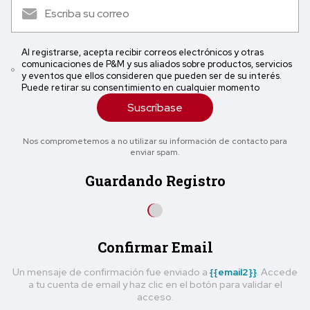
Al registrarse, acepta recibir correos electrónicos y otras
comunicaciones de P&M y sus aliados sobre productos, servicios
y eventos que ellos consideren que pueden ser de su interés.
Puede retirar su consentimiento en cualquier momento
Suscríbase
Nos comprometemos a no utilizar su información de contacto para
enviar spam.
Guardando Registro
Confirmar Email
Un mensaje de confirmación fue enviado a
{{email2}}
. Accede
a tu cuenta de email y haz clic en el botón para validar el
acceso.