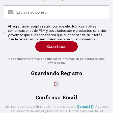
Al registrarse, acepta recibir correos electrónicos y otras
comunicaciones de P&M y sus aliados sobre productos, servicios
y eventos que ellos consideren que pueden ser de su interés.
Puede retirar su consentimiento en cualquier momento
Suscríbase
Nos comprometemos a no utilizar su información de contacto para
enviar spam.
Guardando Registro
Confirmar Email
Un mensaje de confirmación fue enviado a
{{email2}}
. Accede
a tu cuenta de email y haz clic en el botón para validar el