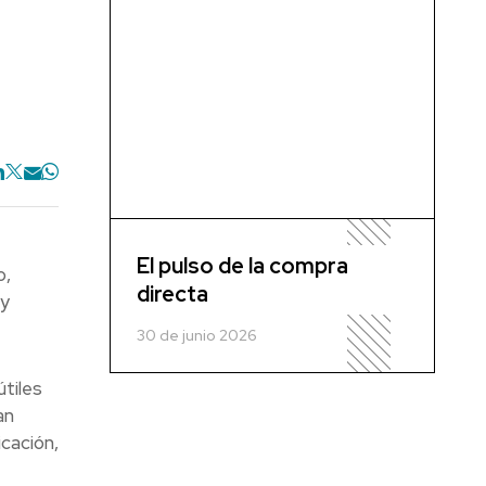
El pulso de la compra
o,
directa
 y
30 de junio 2026
útiles
an
icación,