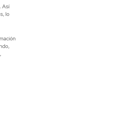
. Así
, lo
rmación
ndo,
,