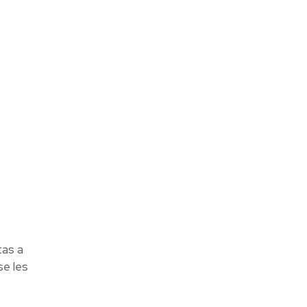
tas a
se les