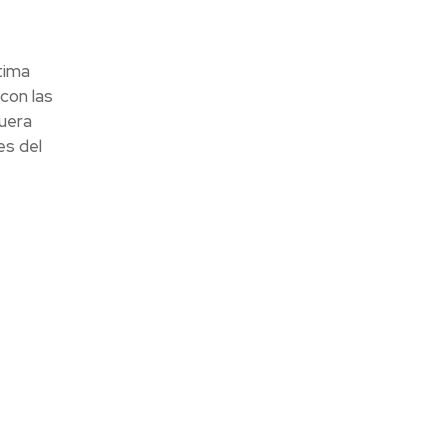
tima
con las
fuera
es del