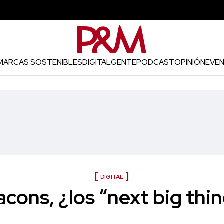
MARCAS SOSTENIBLES
DIGITAL
GENTE
PODCAST
OPINIÓN
EVE
DIGITAL
cons, ¿los “next big thi