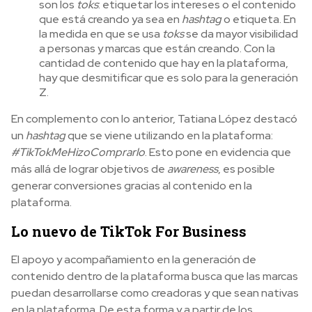
son los
toks
: etiquetar los intereses o el contenido
que está creando ya sea en
hashtag
o etiqueta. En
la medida en que se usa
toks
se da mayor visibilidad
a personas y marcas que están creando. Con la
cantidad de contenido que hay en la plataforma,
hay que desmitificar que es solo para la generación
Z.
En complemento con lo anterior, Tatiana López destacó
un
hashtag
que se viene utilizando en la plataforma:
#TikTokMeHizoComprarlo
. Esto pone en evidencia que
más allá de lograr objetivos de
awareness
, es posible
generar conversiones gracias al contenido en la
plataforma.
Lo nuevo de TikTok For Business
El apoyo y acompañamiento en la generación de
contenido dentro de la plataforma busca que las marcas
puedan desarrollarse como creadoras y que sean nativas
en la plataforma. De esta forma y a partir de los