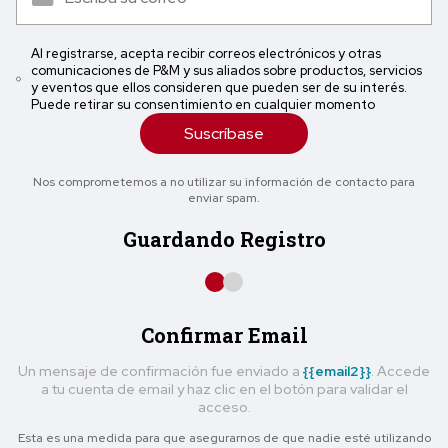
Al registrarse, acepta recibir correos electrónicos y otras
comunicaciones de P&M y sus aliados sobre productos, servicios
y eventos que ellos consideren que pueden ser de su interés.
Puede retirar su consentimiento en cualquier momento
Suscríbase
Nos comprometemos a no utilizar su información de contacto para
enviar spam.
Guardando Registro
Confirmar Email
Un mensaje de confirmación fue enviado a
{{email2}}
. Accede
a tu cuenta de email y haz clic en el botón para validar el
acceso.
Esta es una medida para que asegurarnos de que nadie esté utilizando