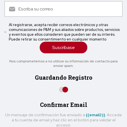
Al registrarse, acepta recibir correos electrónicos y otras
comunicaciones de P&M y sus aliados sobre productos, servicios
y eventos que ellos consideren que pueden ser de su interés.
Puede retirar su consentimiento en cualquier momento
Suscríbase
Nos comprometemos a no utilizar su información de contacto para
enviar spam.
Guardando Registro
Confirmar Email
Un mensaje de confirmación fue enviado a
{{email2}}
. Accede
a tu cuenta de email y haz clic en el botón para validar el
acceso.