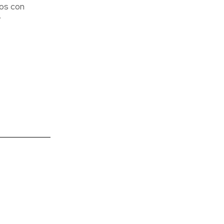
nos con
y