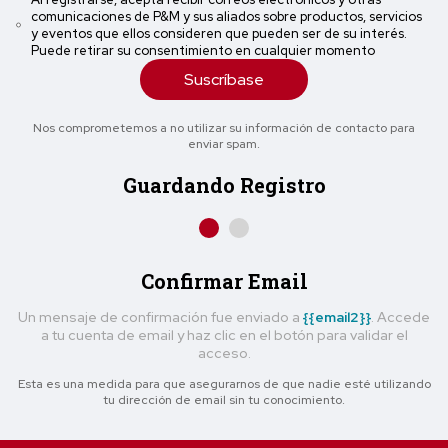
comunicaciones de P&M y sus aliados sobre productos, servicios
y eventos que ellos consideren que pueden ser de su interés.
Puede retirar su consentimiento en cualquier momento
Suscríbase
Nos comprometemos a no utilizar su información de contacto para
enviar spam.
Guardando Registro
Confirmar Email
Un mensaje de confirmación fue enviado a
{{email2}}
. Accede
a tu cuenta de email y haz clic en el botón para validar el
acceso.
Esta es una medida para que asegurarnos de que nadie esté utilizando
tu dirección de email sin tu conocimiento.