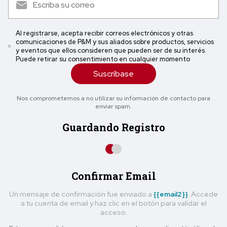
Al registrarse, acepta recibir correos electrónicos y otras
comunicaciones de P&M y sus aliados sobre productos, servicios
y eventos que ellos consideren que pueden ser de su interés.
Puede retirar su consentimiento en cualquier momento
Suscríbase
Nos comprometemos a no utilizar su información de contacto para
enviar spam.
Guardando Registro
Confirmar Email
Un mensaje de confirmación fue enviado a
{{email2}}
. Accede
a tu cuenta de email y haz clic en el botón para validar el
acceso.