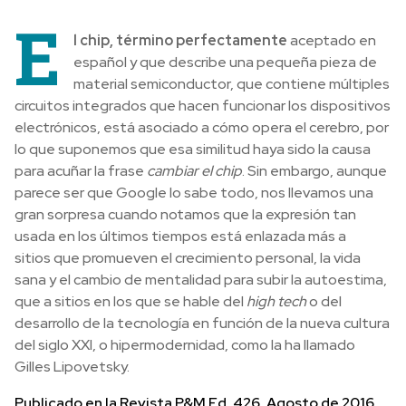
E
l chip, término perfectamente
aceptado en
español y que describe una pequeña pieza de
material semiconductor, que contiene múltiples
circuitos integrados que hacen funcionar los dispositivos
electrónicos, está asociado a cómo opera el cerebro, por
lo que suponemos que esa similitud haya sido la causa
para acuñar la frase
cambiar el chip
. Sin embargo, aunque
parece ser que Google lo sabe todo, nos llevamos una
gran sorpresa cuando notamos que la expresión tan
usada en los últimos tiempos está enlazada más a
sitios que promueven el crecimiento personal, la vida
sana y el cambio de mentalidad para subir la autoestima,
que a sitios en los que se hable del
high
tech
o del
desarrollo de la tecnología en función de la nueva cultura
del siglo XXI, o hipermodernidad, como la ha llamado
Gilles Lipovetsky.
Publicado en la Revista P&M Ed. 426. Agosto de 2016