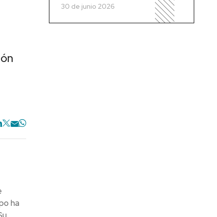
30 de junio 2026
ión
e
po ha
Su