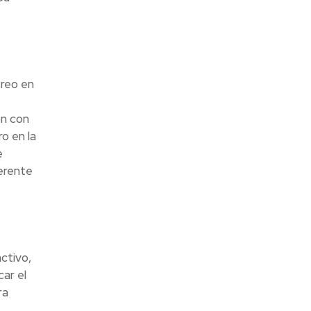
creo en
ón con
o en la
e
erente
ctivo,
car el
ra