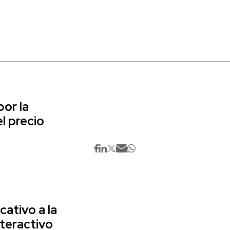
or la
l precio
cativo a la
nteractivo